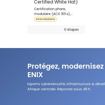
Certified White Hat)
Certification phare,
modulaire (ACX 301.x),
axée sur le pentest (tests
Intermédiaire
d'intrusion) et le hacking
éthique.
0 étapes
Protégez, modernisez
ENIX
Experts cybersécurité, infrastructure & d
Afrique centrale. Réponse sous 48 h.