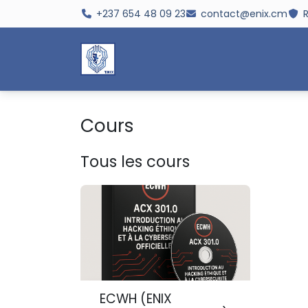
Se rendre au contenu
+237 654 48 09 23
contact@enix.cm
R
Accueil
Société
Cybersé
Cours
Tous les cours
ECWH (ENIX