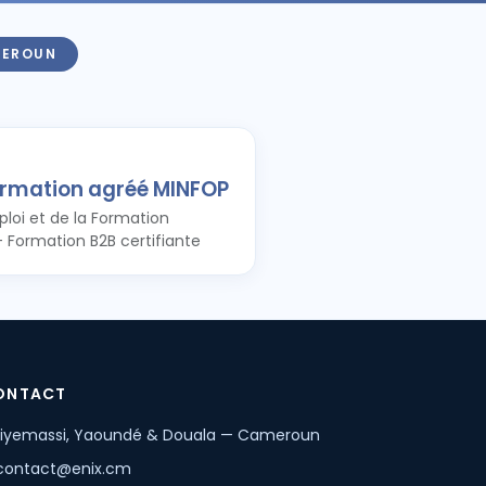
MEROUN
ormation agréé MINFOP
ploi et de la Formation
— Formation B2B certifiante
ONTACT
iyemassi, Yaoundé & Douala — Cameroun
contact@enix.cm