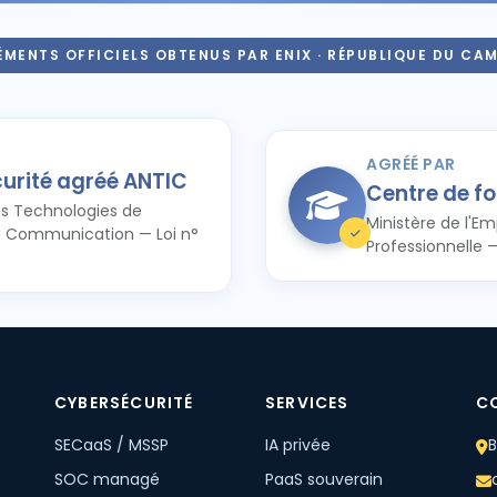
MENTS OFFICIELS OBTENUS PAR ENIX · RÉPUBLIQUE DU CA
AGRÉÉ PAR
curité agréé ANTIC
Centre de f
s Technologies de
Ministère de l'Em
la Communication — Loi n°
Professionnelle 
CYBERSÉCURITÉ
SERVICES
C
SECaaS / MSSP
IA privée
B
SOC managé
PaaS souverain