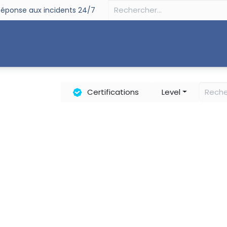
éponse aux incidents 24/7
curité
Souveraineté
Digital
Partenaires
Su
Certifications
Level