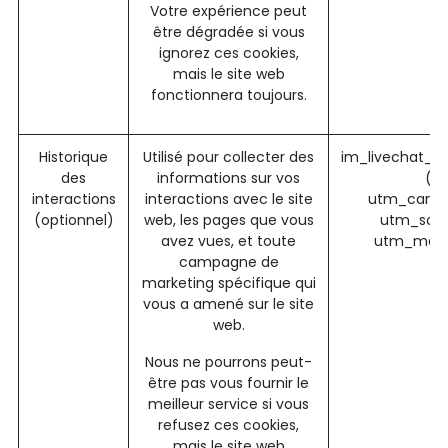
Votre expérience peut
être dégradée si vous
ignorez ces cookies,
mais le site web
fonctionnera toujours.
Historique
Utilisé pour collecter des
im_livechat_p
des
informations sur vos
(O
interactions
interactions avec le site
utm_campa
(optionnel)
web, les pages que vous
utm_sour
avez vues, et toute
utm_medi
campagne de
marketing spécifique qui
vous a amené sur le site
web.
Nous ne pourrons peut-
être pas vous fournir le
meilleur service si vous
refusez ces cookies,
mais le site web