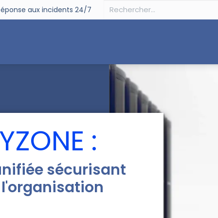
éponse aux incidents 24/7
curité
Souveraineté
Digital
Partenaires
Su
YZONE :
nifiée sécurisant
l'organisation
: