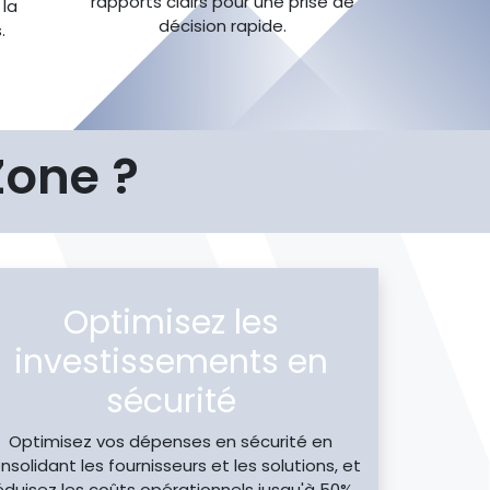
rapports clairs pour une prise de
 la
décision rapide.
.
Zone ?
Optimisez les
investissements en
sécurité
Optimisez vos dépenses en sécurité en
nsolidant les fournisseurs et les solutions, et
éduisez les coûts opérationnels jusqu'à 50%