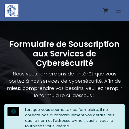
Se rendre au contenu
Formulaire de Souscription
aux Services de
Cybersécurité
Nous vous remercions de l'intérêt que vous
portez à nos services de cybersécurité. Afin de
mieux comprendre vos besoins, veuillez remplir
le formulaire ci-dessous :
Lorsque vous soumettez ce formulaire, il ne
collecte pas automatiquement vos détails, tels
que le nom et l’adresse e-mail, sauf si vous le
fournissez vous-même.