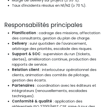
Marge de delivery sur projets (≥ 35 %).
Taux d'incidents résolus en N1/N2 (≥ 70 %).
Responsabilités principales
Planification
: cadrage des missions, affectation
des consultants, gestion du plan de charge.
Delivery
: suivi quotidien de l'avancement,
arbitrage des priorités, escalade des risques.
Support & SOC
: supervision du run (tickets,
alertes), amélioration continue, production des
rapports de service.
Relation client
: interlocuteur opérationnel des
clients, animation des comités de pilotage,
gestion des écarts.
Partenaires
: coordination avec les éditeurs et
intégrateurs (renouvellements, escalades
techniques).
Conformité & qualité
: application des
référentiels ISO 27001/NIST CSF, mise à jour des