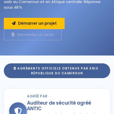
web au Cameroun et en Afrique centrale. Réponse
sous 48 h.
Démarrer un projet
Demander un devis
AGRÉMENTS OFFICIELS OBTENUS PAR ENIX ·
RÉPUBLIQUE DU CAMEROUN
AGRÉÉ PAR
Auditeur de sécurité agréé
ANTIC