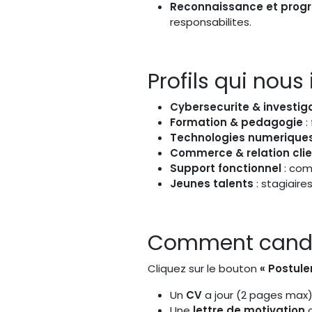
Reconnaissance et progr
responsabilites.
Profils qui nous
Cybersecurite & investig
Formation & pedagogie
:
Technologies numerique
Commerce & relation clie
Support fonctionnel
: com
Jeunes talents
: stagiaire
Comment candi
Cliquez sur le bouton
« Postuler
Un
CV
a jour (2 pages max)
Une
lettre de motivation
c