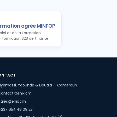
ormation agréé MINFOP
ploi et de la Formation
— Formation B2B certifiante
ONTACT
iyemassi, Yaoundé & Douala — Cameroun
contact@enix.cm
sales@enix.cm
+237 654 48 09 23