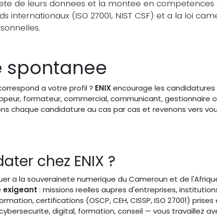
inete de leurs donnees et la montee en competences d
internationaux (ISO 27001, NIST CSF) et a la loi came
sonnelles.
e spontanee
orrespond a votre profil ?
ENIX
encourage les candidatures
oppeur, formateur, commercial, communicant, gestionnaire 
ions chaque candidature au cas par cas et revenons vers vo
ater chez ENIX ?
buer a la souverainete numerique du Cameroun et de l'Afriqu
 exigeant
: missions reelles aupres d'entreprises, institutio
formation, certifications (OSCP, CEH, CISSP, ISO 27001) prises 
 cybersecurite, digital, formation, conseil — vous travaillez av