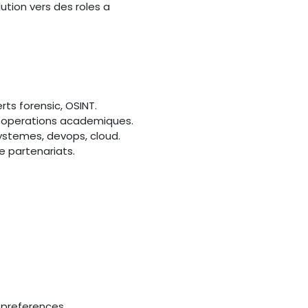
lution vers des roles a
rts forensic, OSINT.
s operations academiques.
systemes, devops, cloud.
 partenariats.
 preferences.