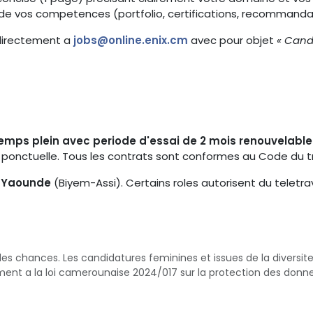
e vos competences (portfolio, certifications, recommanda
 directement a
jobs@online.enix.cm
avec pour objet
« Cand
emps plein avec periode d'essai de 2 mois renouvelable 
n ponctuelle. Tous les contrats sont conformes au Code du t
a
Yaounde
(Biyem-Assi). Certains roles autorisent du teletrav
 des chances. Les candidatures feminines et issues de la divers
nt a la loi camerounaise 2024/017 sur la protection des donne