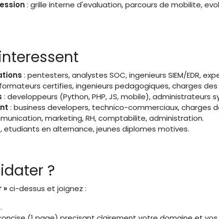
ession
: grille interne d'evaluation, parcours de mobilite, evo
 interessent
ations
: pentesters, analystes SOC, ingenieurs SIEM/EDR, expe
 formateurs certifies, ingenieurs pedagogiques, charges de
s
: developpeurs (Python, PHP, JS, mobile), administrateurs 
nt
: business developers, technico-commerciaux, charges de
munication, marketing, RH, comptabilite, administration.
s, etudiants en alternance, jeunes diplomes motives.
dater ?
 »
ci-dessus et joignez :
.
oncise (1 page) precisant clairement votre domaine et vos