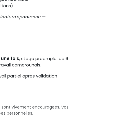
tions).
idature spontanee —
une fois
, stage preemploi de 6
ravail camerounais.
ail partiel apres validation
ite sont vivement encouragees. Vos
es personnelles.