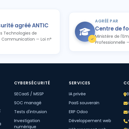
AGRÉÉ PAR
curité agréé ANTIC
Centre de f
s Technologies de
Ministère de l'Em
la Communication — Loi n°
Professionnelle 
CYBERSÉCURITÉ
SERVICES
C
SECaaS / MSSP
IA privée
B
SOC managé
PaaS souverain
t
Tests d'intrusion
ERP Odoo
Investigation
Développement web
à
numérique