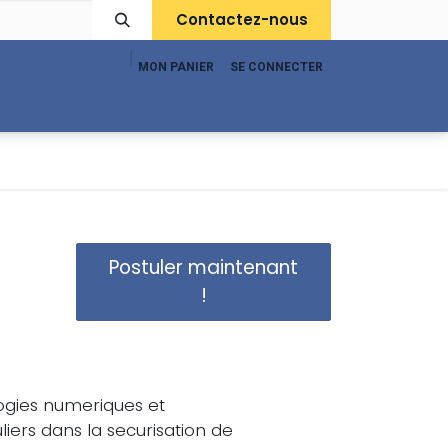
Contactez-nous
MON PANIER
SE CONNECTER
pport
Boutique
Postuler maintenant
!
ogies numeriques et
iers dans la securisation de