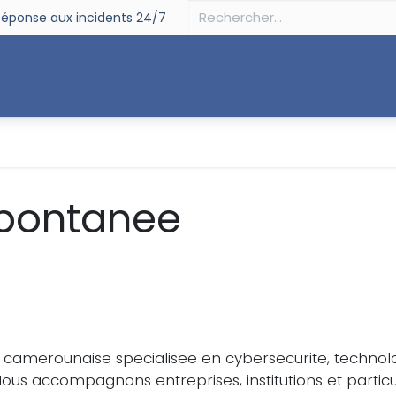
éponse aux incidents 24/7
curité
Souveraineté
Digital
Partenaires
Su
spontanee
 camerounaise specialisee en cybersecurite, technol
ous accompagnons entreprises, institutions et particul