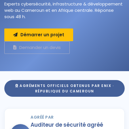
Experts cybersécurité, infrastructure & développement
web au Cameroun et en Afrique centrale. Réponse
sous 48 h.
Démarrer un projet
Demander un devis
AGRÉMENTS OFFICIELS OBTENUS PAR ENIX ·
RÉPUBLIQUE DU CAMEROUN
AGRÉÉ PAR
Auditeur de sécurité agréé